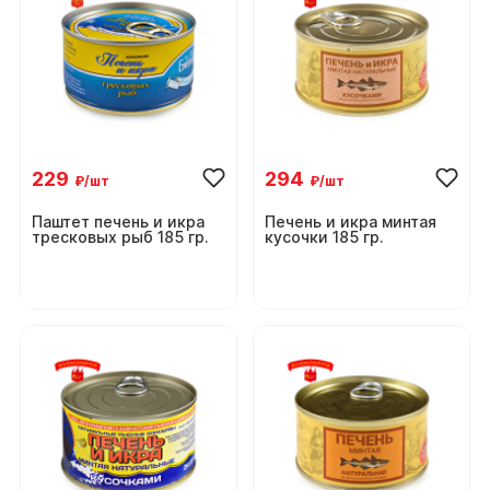
229
294
₽/шт
₽/шт
Паштет печень и икра
Печень и икра минтая
тресковых рыб 185 гр.
кусочки 185 гр.