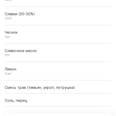
Сливки (20–30%)
200г
Чеснок
2шт
Сливочное масло
20г
Лимон
½шт
Смесь трав (тимьян, укроп, петрушка)
Соль, перец