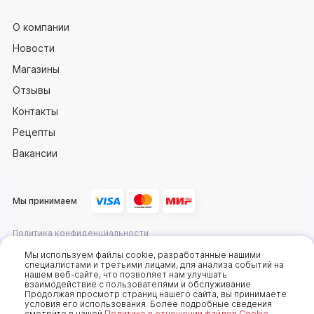
О компании
Новости
Магазины
Отзывы
Контакты
Рецепты
Вакансии
Мы принимаем
Политика конфиденциальности
Оферта
Мы используем файлы cookie, разработанные нашими
специалистами и третьими лицами, для анализа событий на
нашем веб-сайте, что позволяет нам улучшать
взаимодействие с пользователями и обслуживание.
2025 © Компания «Сахалин рыба»
Продолжая просмотр страниц нашего сайта, вы принимаете
условия его использования. Более подробные сведения
Мы используем cookie-файлы, чтобы получать
смотрите в нашей
Политике в отношении файлов Cookie.